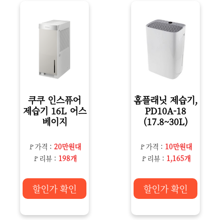
쿠쿠 인스퓨어
홈플래닛 제습기,
제습기 16L 어스
PD10A-18
베이지
(17.8~30L)
🚩가격 :
20만원대
🚩가격 :
10만원대
🚩리뷰 :
198개
🚩리뷰 :
1,165개
할인가 확인
할인가 확인