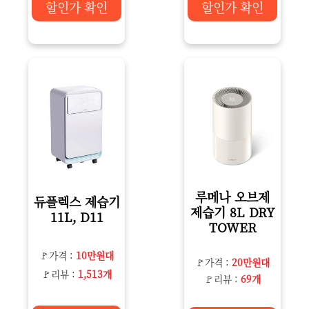
할인가 확인
할인가 확인
루메나 오브제
듀플렉스 제습기
제습기 8L DRY
11L, D11
TOWER
🚩가격 :
10만원대
🚩가격 :
20만원대
🚩리뷰 :
1,513개
🚩리뷰 :
69개