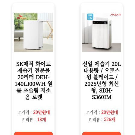
SK매직 화이트
신일 제습기 20L
제습기 전문몰
대용량 / 오토스
20리터 DEH-
윙 블레이드 /
140LI00WH 원
2025년형 최신
룸 초슬림 저소
형, SDH-
음 로켓
S360IM
🚩가격 :
20만원대
🚩가격 :
20만원대
🚩리뷰 :
18개
🚩리뷰 :
526개