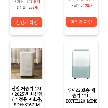
🚩가격 :
20만원대
🚩리뷰 :
123개
🚩리뷰 :
272개
할인가 확인
할인가 확인
신일 제습기 13L
위닉스 뽀송 제
/ 2025년 최신형
습기 12L,
/ 가정용 저소음,
DXTE120-MPK
SDH-S167IM